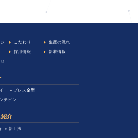
ージ
こだわり
生産の流れ
採用情報
新着情報
わせ
介
イ
» プレス金型
パンチピン
ス紹介
析
» 新工法